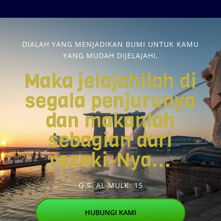
DIALAH YANG MENJADIKAN BUMI UNTUK KAMU
YANG MUDAH DIJELAJAHI,
Maka jelajahilah di
segala penjurunya
dan makanlah
sebagian dari
rezeki-Nya...
Q.S. AL-MULK: 15
HUBUNGI KAMI