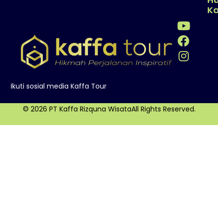
K
Ikuti sosial media Kaffa Tour
© 2026 PT Kaffa Rizquna WisataAll Rights Reserved.